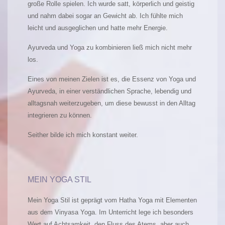
große Rolle spielen. Ich wurde satt, körperlich und geistig
und nahm dabei sogar an Gewicht ab. Ich fühlte mich
leicht und ausgeglichen und hatte mehr Energie.
Ayurveda und Yoga zu kombinieren ließ mich nicht mehr
los.
Eines von meinen Zielen ist es, die Essenz von Yoga und
Ayurveda, in einer verständlichen Sprache, lebendig und
alltagsnah weiterzugeben, um diese bewusst in den Alltag
integrieren zu können.
Seither bilde ich mich konstant weiter.
MEIN YOGA STIL
Mein Yoga Stil ist geprägt vom Hatha Yoga mit Elementen
aus dem Vinyasa Yoga. Im Unterricht lege ich besonders
Wert auf Achtsamkeit, den Fluss des Atems, aber auch